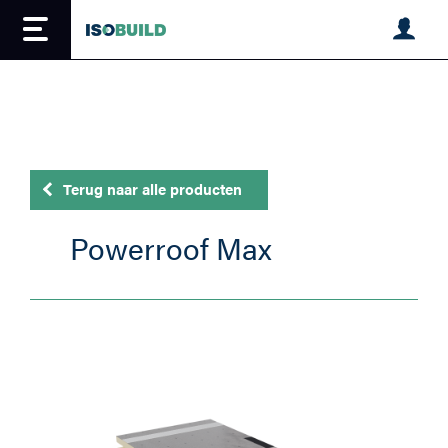
Overslaan
en
naar
de
inhoud
gaan
Terug naar alle producten
Powerroof Max