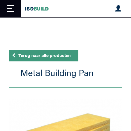
Overslaan
en
naar
de
inhoud
gaan
Terug naar alle producten
Metal Building Pan