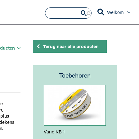
Welkom
Terug naar alle producten
oducten
Toebehoren
de
m,
 plus
sdekens
n.
Vario KB 1