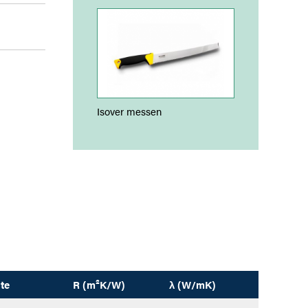
Isover messen
te
R (m²K/W)
λ (W/mK)