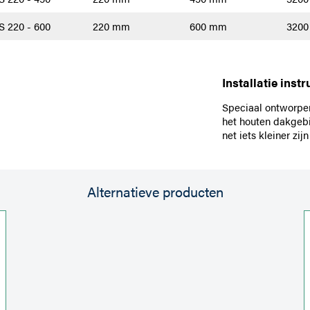
 220 - 600
220 mm
600 mm
320
Installatie instr
Speciaal ontworpen
het houten dakgebin
net iets kleiner zi
Alternatieve producten