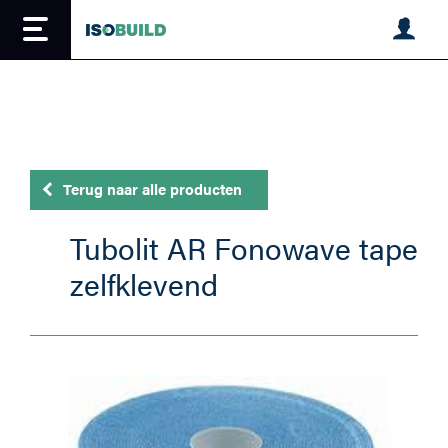
Overslaan
en
naar
de
inhoud
gaan
Terug naar alle producten
Tubolit AR Fonowave tape
zelfklevend