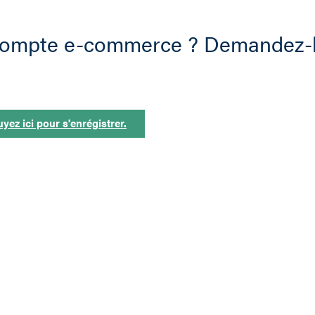
 compte e-commerce ? Demandez-l
yez ici pour s'enrégistrer.