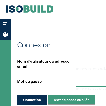
Skip
to
main
content
Main
Produits
navigation
Connexion
Nom d'utilisateur ou adresse
email
Entrer votre nom d'utili
Mot de passe
Entrer le mot de passe a
Mot de passe oublié?